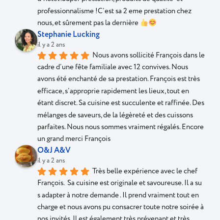
professionnalisme !C’est sa 2 eme prestation chez 
nous, et sûrement pas la dernière 
Stephanie Lucking
il y a 2 ans
Nous avons sollicité François dans le 
cadre d’une fête familiale avec 12 convives. Nous 
avons été enchanté de sa prestation. François est très 
efficace, s’approprie rapidement les lieux, tout en 
étant discret. Sa cuisine est succulente et raffinée. Des 
mélanges de saveurs, de la légèreté et des cuissons 
parfaites. Nous nous sommes vraiment régalés. Encore 
un grand merci François
O&J A&V
il y a 2 ans
Très belle expérience avec le chef 
François.  Sa cuisine est originale et savoureuse. Il a su 
s adapter à notre demande . Il prend vraiment tout en 
charge et nous avons pu consacrer toute notre soirée à 
nos invités. Il est également très prévenant et très 