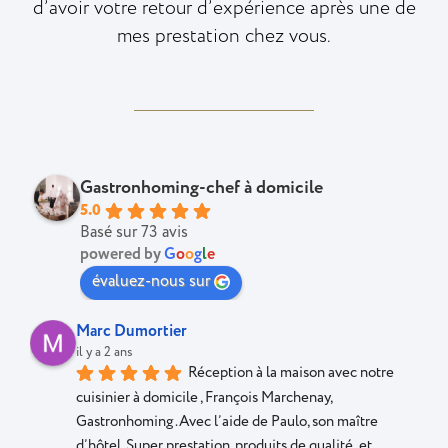
d’avoir votre retour d’expérience après une de
mes prestation chez vous.
Gastronhoming-chef à domicile
5.0
Basé sur 73 avis
powered by
G
o
o
g
l
e
évaluez-nous sur
Marc Dumortier
il y a 2 ans
Réception à la maison avec notre 
cuisinier à domicile , François Marchenay, 
Gastronhoming .Avec l’aide de Paulo, son maître 
d’hôtel .Super prestation, produits de qualité  et 