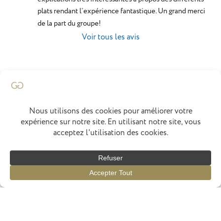
plats rendant l’expérience fantastique. Un grand merci 
de la part du groupe!
Voir tous les avis
Francois Marchenay
Accueil
Chef
Concept
Menus
Épices
Actus
Avis
Réservation
Cuisiné par
elephant
graphics
Politique de Confidentialité
Mentions Légales
2026 © Gastronhoming