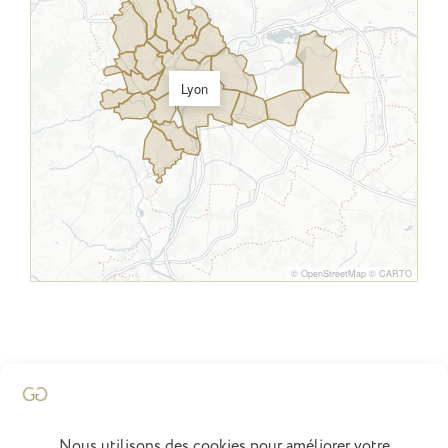
Lyon
©
OpenStreetMap
©
CARTO