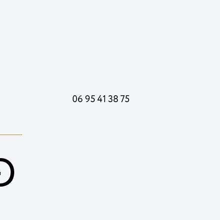
06 95 41 38 75
G