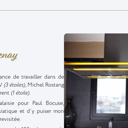
enay
ance de travailler dans de
 V
(3 étoiles),
Michel Rostang
urent
(1 étoile).
laisie pour Paul Bocuse,
siatique et d’y puiser mon
revisitée.