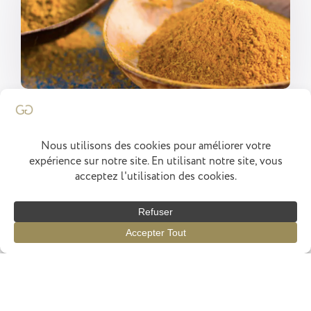
Francois Marchenay
Accueil
Chef
Concept
Menus
Épices
Actus
Avis
Réservation
Cuisiné par
elephant
graphics
Politique de Confidentialité
Mentions Légales