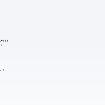
rbess
lé
on