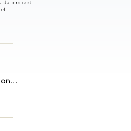
ts du moment
mel
tion…