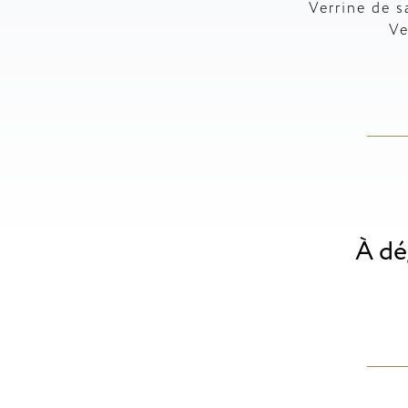
Verrine de 
Ve
À dé