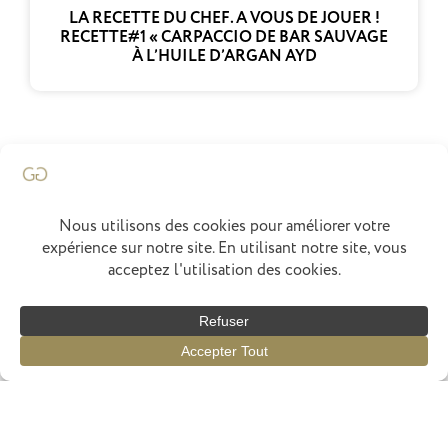
LA RECETTE DU CHEF. A VOUS DE JOUER !
RECETTE#1 « CARPACCIO DE BAR SAUVAGE
À L’HUILE D’ARGAN AYD
Francois Marchenay
Accueil
Chef
Concept
Menus
Épices
Actus
Avis
Réservation
Cuisiné par
elephant
graphics
Politique de Confidentialité
Mentions Légales
2026 © Gastronhoming