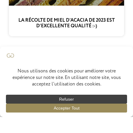
LA RÉCOLTE DE MIEL D’ACACIA DE 2023 EST
D’EXCELLENTE QUALITÉ :-)
Francois Marchenay
Accueil
Chef
Concept
Menus
Épices
Actus
Avis
Réservation
Cuisiné par
elephant
graphics
Politique de Confidentialité
Mentions Légales